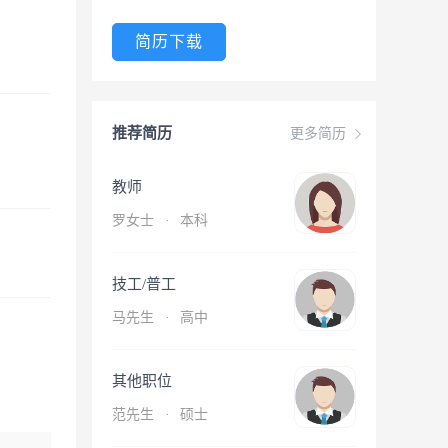
简历下载
推荐简历
更多简历
教师
罗女士
·
本科
技工/普工
马先生
·
高中
其他职位
范先生
·
硕士